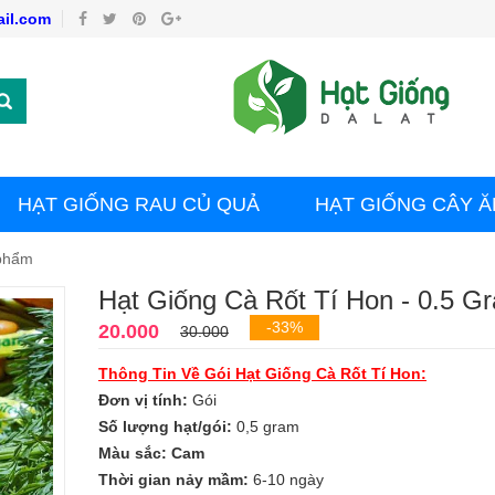
il.com
HẠT GIỐNG RAU CỦ QUẢ
HẠT GIỐNG CÂY Ă
 phẩm
Hạt Giống Cà Rốt Tí Hon - 0.5 G
-33%
20.000
30.000
Thông Tin Về Gói
Hạt Giống Cà Rốt
Tí Hon:
Đơn vị tính:
Gói
Số lượng hạt/gói:
0,5 gram
Màu sắc: Cam
Thời gian nảy mầm:
6-10 ngày