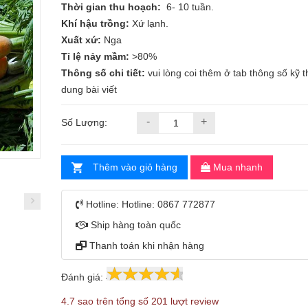
Thời gian thu hoạch:
6- 10 tuần.
Khí hậu trồng:
Xứ lạnh.
Xuất xứ:
Nga
Tỉ lệ nảy mầm:
>80%
Thông số chi tiết:
vui lòng coi thêm ở tab thông số kỹ th
dung bài viết
-
+
Số Lượng:
Thêm vào giỏ hàng
Mua nhanh
Hotline:
Hotline: 0867 772877
Ship hàng toàn quốc
Thanh toán khi nhận hàng
Đánh giá:
4.7
201
4.7 sao trên tổng số 201 lượt review