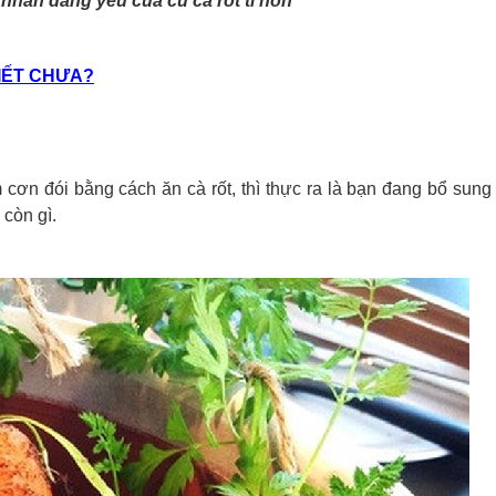
nhắn đáng yêu của củ cà rốt tí hon
IẾT CHƯA?
 cơn đói bằng cách ăn cà rốt, thì thực ra là bạn đang bổ sun
còn gì.