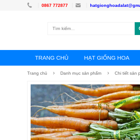
0867 772877
hatgionghoadalat@gma
TRANG CHỦ
HẠT GIỐNG HOA
Trang chủ
Danh mục sản phẩm
Chi tiết sản