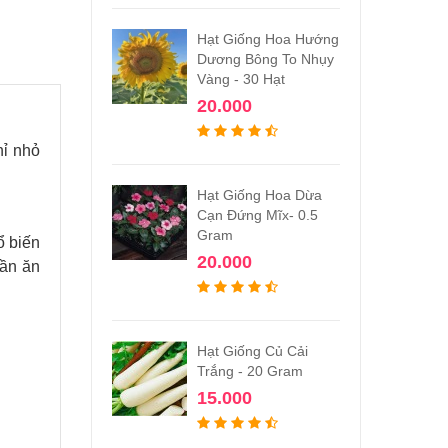
Hạt Giống Hoa Hướng
Dương Bông To Nhụy
Vàng - 30 Hạt
20.000
hỉ nhỏ
Hạt Giống Hoa Dừa
Cạn Đứng Mĩx- 0.5
Gram
ổ biến
20.000
hần ăn
Hạt Giống Củ Cải
Trắng - 20 Gram
15.000