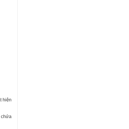
t hiện
m chứa