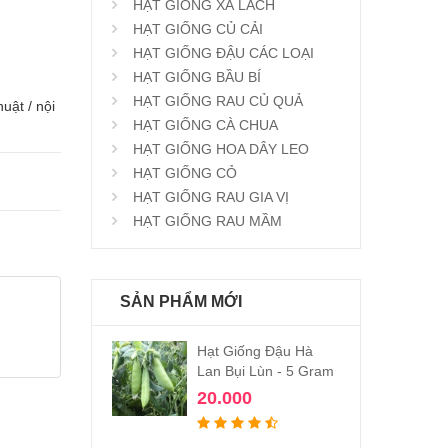
HẠT GIỐNG XÀ LÁCH
HẠT GIỐNG CỦ CẢI
HẠT GIỐNG ĐẬU CÁC LOẠI
HẠT GIỐNG BẦU BÍ
HẠT GIỐNG RAU CỦ QUẢ
uật / nội
HẠT GIỐNG CÀ CHUA
HẠT GIỐNG HOA DÂY LEO
HẠT GIỐNG CỎ
HẠT GIỐNG RAU GIA VỊ
HẠT GIỐNG RAU MẦM
SẢN PHẨM MỚI
Hạt Giống Đậu Hà
Lan Bụi Lùn - 5 Gram
20.000