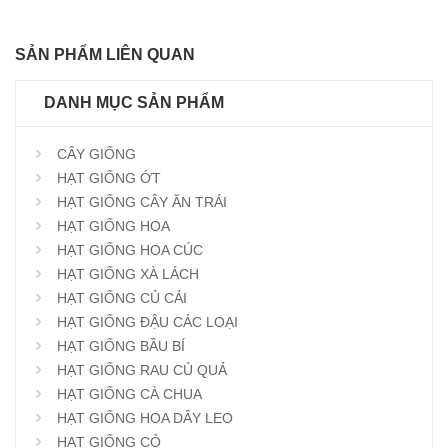
SẢN PHẨM LIÊN QUAN
DANH MỤC SẢN PHẨM
CÂY GIỐNG
HẠT GIỐNG ỚT
HẠT GIỐNG CÂY ĂN TRÁI
HẠT GIỐNG HOA
HẠT GIỐNG HOA CÚC
HẠT GIỐNG XÀ LÁCH
HẠT GIỐNG CỦ CẢI
HẠT GIỐNG ĐẬU CÁC LOẠI
HẠT GIỐNG BẦU BÍ
HẠT GIỐNG RAU CỦ QUẢ
HẠT GIỐNG CÀ CHUA
HẠT GIỐNG HOA DÂY LEO
HẠT GIỐNG CỎ