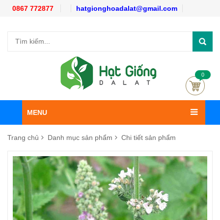
0867 772877
hatgionghoadalat@gmail.com
0
MENU
Trang chủ
Danh mục sản phẩm
Chi tiết sản phẩm