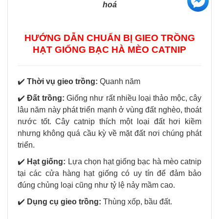
hoá
HƯỚNG DẪN CHUẨN BỊ GIEO TRỒNG
HẠT GIỐNG BẠC HÀ MÈO CATNIP
✔️
Thời vụ gieo trồng:
Quanh năm
✔️
Đất trồng:
Giống như rất nhiều loại thảo mộc, cây
lâu năm này phát triển mạnh ở vùng đất nghèo, thoát
nước tốt. Cây catnip thích một loại đất hơi kiềm
nhưng không quá cầu kỳ về mặt đất nơi chúng phát
triển.
✔️
Hạt giống:
Lựa chọn hạt giống bạc hà mèo catnip
tại các cửa hàng hạt giống có uy tín để đảm bảo
đúng chủng loại cũng như tỷ lệ nảy mầm cao.
✔️
Dụng cụ gieo trồng:
Thùng xốp, bầu đất.