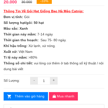
-33%
20.000
30.000
Thông Tin Về Gói
Hạt Giống Bạc Hà
Mèo Catnip:
Đơn vị tính:
Gói
Số lượng hạt/gói: 50 hạt
Màu sắc: Xanh
Thời gian nảy mầm:
7-14 ngày
Thời gian thu hoạch:
Sau 75- 80 ngày.
Khí hậu trồng:
Xứ lạnh, xứ nóng.
Xuất xứ:
Việt Nam
Tỉ lệ nảy mầm:
>80%
Thông số chi tiết:
vui lòng coi thêm ở tab thông số kỹ thuật / nội
dung bài viết
-
+
Số Lượng:
Thêm vào giỏ hàng
Mua nhanh