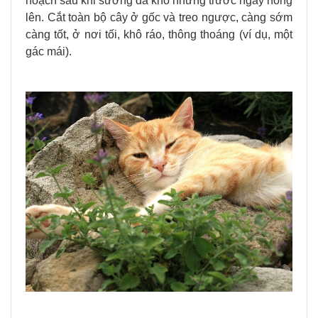
hoạch sau khi sương đã khô nhưng trước ngày nóng
lên. Cắt toàn bộ cây ở gốc và treo ngược, càng sớm
càng tốt, ở nơi tối, khô ráo, thông thoáng (ví dụ, một
gác mái).