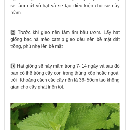
sẽ làm nứt vỏ hạt và sẽ tạo điều kiện cho sự nảy
mầm.
2️⃣ Trước khi gieo nên làm ẩm bầu ươm. Lấy hạt
giống bạc hà mèo catnip gieo đều nên bề mặt đất
trồng, phủ nhẹ lên bề mặt
3️⃣ Hạt giống sẽ nảy mầm trong 7- 14 ngày và sau đó
bạn có thể trồng cây con trong thùng xốp hoặc ngoài
trời. Khoảng cách các cây nên là 36- 50cm tạo không
gian cho cây phát triển tốt.