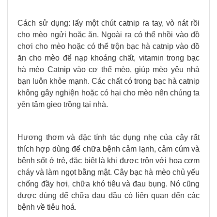
Cách sử dụng: lấy một chút catnip ra tay, vò nát rồi
cho mèo ngửi hoặc ăn. Ngoài ra có thể nhồi vào đồ
chơi cho mèo hoặc có thể trộn bạc hà catnip vào đồ
ăn cho mèo để nạp khoáng chất, vitamin trong bạc
hà mèo Catnip vào cơ thể mèo, giúp mèo yêu nhà
bạn luôn khỏe mạnh.
Các chất có trong bạc hà catnip
không gây nghiện hoặc có hại cho mèo nên chúng ta
yên tâm gieo trồng tại nhà.
Hương thơm và đặc tính tác dụng nhẹ của cây rất
thích hợp dùng để chữa bệnh cảm lạnh, cảm cúm và
bệnh sốt ở trẻ, đặc biệt là khi được trộn với hoa cơm
cháy và làm ngọt bằng mật. Cây bạc hà mèo chủ yếu
chống đầy hơi, chữa khó tiêu và đau bụng. Nó cũng
được dùng để chữa đau đầu có liên quan đến các
bệnh về tiêu hoá.