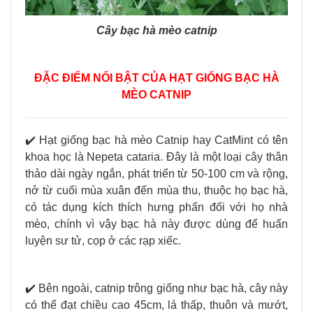
Cây bạc hà mèo catnip
ĐẶC ĐIỂM NỔI BẬT CỦA HẠT GIỐNG BẠC HÀ
MÈO CATNIP
✔️
Hạt giống bạc hà mèo Catnip hay CatMint có tên
khoa học là Nepeta cataria. Đây là một loại cây thân
thảo dài ngày ngắn, phát triển từ 50-100 cm và rộng,
nở từ cuối mùa xuân đến mùa thu, thuộc họ bạc hà,
có tác dụng kích thích hưng phấn đối với họ nhà
mèo, chính vì vậy bạc hà này được dùng để huấn
luyện sư tử, cọp ở các rạp xiếc.
✔️
Bên ngoài, catnip trông giống như bạc hà, cây này
có thể đạt chiều cao 45cm, lá thấp, thuôn và mướt,