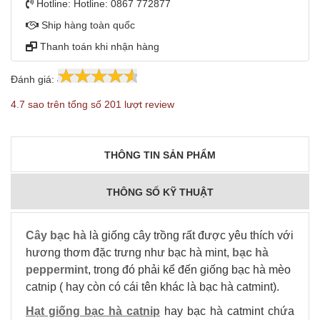
Hotline:
Hotline: 0867 772877
Ship hàng toàn quốc
Thanh toán khi nhận hàng
Đánh giá:
4.7
201
4.7 sao trên tổng số 201 lượt review
THÔNG TIN SẢN PHẨM
THÔNG SỐ KỸ THUẬT
Cây bạc hà
là giống cây trồng rất được yêu thích với
hương thơm đặc trưng như bạc hà mint,
bạc hà
peppermint
, trong đó phải kể đến giống bạc hà mèo
catnip ( hay còn có cái tên khác là bạc hà catmint).
Hạt giống bạc hà catnip
hay bạc hà catmint chứa