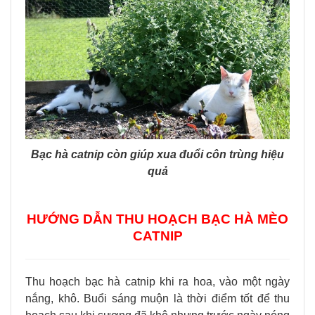
Bạc hà catnip còn giúp xua đuổi côn trùng hiệu
quả
HƯỚNG DẪN THU HOẠCH BẠC HÀ MÈO
CATNIP
Thu hoạch bạc hà catnip khi ra hoa, vào một ngày
nắng, khô. Buổi sáng muộn là thời điểm tốt để thu