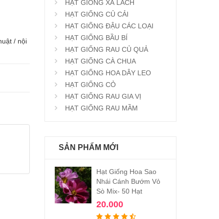
HẠT GIỐNG XÀ LÁCH
HẠT GIỐNG CỦ CẢI
HẠT GIỐNG ĐẬU CÁC LOẠI
HẠT GIỐNG BẦU BÍ
uật / nội
HẠT GIỐNG RAU CỦ QUẢ
HẠT GIỐNG CÀ CHUA
HẠT GIỐNG HOA DÂY LEO
HẠT GIỐNG CỎ
HẠT GIỐNG RAU GIA VỊ
HẠT GIỐNG RAU MẦM
SẢN PHẨM MỚI
Hạt Giống Hoa Sao
Nhái Cánh Bướm Vỏ
Sò Mix- 50 Hạt
20.000