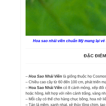
Hoa sao nhái viền chuẩn Mỹ mang lại vẻ 
ĐẶC ĐIỂM
–
Hoa Sao Nhái Viền
là giống thuộc họ Cosmos
– Chiều cao cây từ 60 đến 100 cm, phát triển mạ
–
Hoa Sao Nhái Viền
có 8 cánh mỏng, xếp đối 
hoặc hồng, kết hợp với nền cánh trắng, vàng n
– Mỗi cây có thể cho hàng chục bông, hoa nở li
– Tán lá mềm, xanh nhạt, xẻ thùy lông chim, tạ