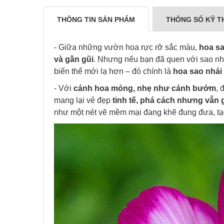
THÔNG TIN SẢN PHẨM
THÔNG SỐ KỸ T
- Giữa những vườn hoa rực rỡ sắc màu,
hoa sa
và gần gũi
. Nhưng nếu bạn đã quen với sao nhá
biến thể mới lạ hơn – đó chính là
hoa sao nhái
- Với
cánh hoa mỏng, nhẹ như cánh bướm
, 
mang lại vẻ đẹp
tinh tế, phá cách nhưng vẫn 
như một nét vẽ mềm mại đang khẽ đung đưa, tạ