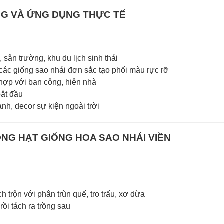
G VÀ ỨNG DỤNG THỰC TẾ
, sân trường, khu du lịch sinh thái
 các giống sao nhái đơn sắc tạo phối màu rực rỡ
 hợp với ban công, hiên nhà
bắt đầu
h, decor sự kiện ngoài trời
NG HẠT GIỐNG HOA SAO NHÁI VIỀN
ch trộn với phân trùn quế, tro trấu, xơ dừa
rồi tách ra trồng sau