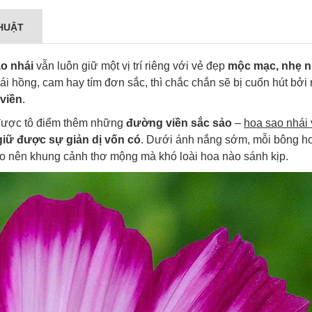
HUẬT
o nhái
vẫn luôn giữ một vị trí riêng với vẻ đẹp
mộc mạc, nhẹ 
i hồng, cam hay tím đơn sắc, thì chắc chắn sẽ bị cuốn hút bởi
 viền
.
được tô điểm thêm những
đường viền sắc sảo
–
hoa sao nhái 
giữ được sự giản dị vốn có
. Dưới ánh nắng sớm, mỗi bông h
o nên khung cảnh thơ mộng mà khó loài hoa nào sánh kịp.