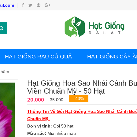
il.com
HẠT GIỐNG RAU CỦ QUẢ
HẠT GIỐNG CÂY Ă
 phẩm
Hạt Giống Hoa Sao Nhái Cánh 
Viền Chuẩn Mỹ - 50 Hạt
-43%
20.000
35.000
Thông Tin Về Gói Hạt Giống Hoa Sao Nhái Cánh Bư
Chuẩn Mỹ:
Đơn vị tính:
Gói 50 hạt
Màu sắc:
Mix nhiều màu