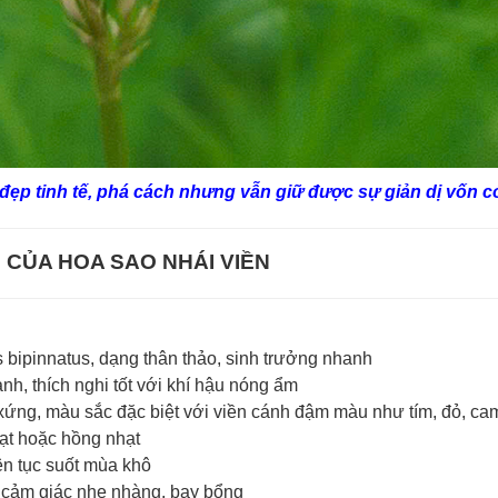
đẹp tinh tế, phá cách nhưng vẫn giữ được sự giản dị vốn c
 CỦA HOA SAO NHÁI VIỀN
 bipinnatus, dạng thân thảo, sinh trưởng nhanh
nh, thích nghi tốt với khí hậu nóng ẩm
xứng, màu sắc đặc biệt với viền cánh đậm màu như tím, đỏ, ca
hạt hoặc hồng nhạt
ên tục suốt mùa khô
o cảm giác nhẹ nhàng, bay bổng