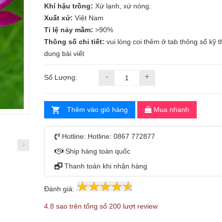
Khí hậu trồng:
Xứ lạnh, xứ nóng.
Xuất xứ:
Việt Nam
Tỉ lệ nảy mầm:
>90%
Thông số chi tiết:
vui lòng coi thêm ở tab thông số kỹ th
dung bài viết
-
+
Số Lượng:
Thêm vào giỏ hàng
Mua nhanh
Hotline:
Hotline: 0867 772877
Ship hàng toàn quốc
Thanh toán khi nhận hàng
Đánh giá:
4.8
200
4.8 sao trên tổng số 200 lượt review