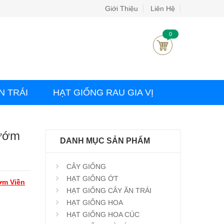
Giới Thiệu
Liên Hệ
0
N TRÁI
HẠT GIỐNG RAU GIA VỊ
Bướm
DANH MỤC SẢN PHẨM
CÂY GIỐNG
HẠT GIỐNG ỚT
ớm Viền
HẠT GIỐNG CÂY ĂN TRÁI
HẠT GIỐNG HOA
HẠT GIỐNG HOA CÚC