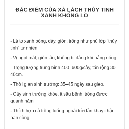
ĐẶC ĐIỂM CỦA
XÀ LÁCH THỦY TINH
XANH KHỔNG LỒ
- Lá to xanh bóng, dày, giòn, trông như phủ lớp “thủy
tinh” tự nhiên.
- Vị ngọt mát, giòn lâu, không bị đắng khi nắng nóng.
- Trọng lượng trung bình 400–600g/cây, tán rộng 30–
40cm.
- Thời gian sinh trưởng: 35–45 ngày sau gieo.
- Cây sinh trưởng khỏe, ít sâu bệnh, trồng được
quanh năm.
- Thích hợp cả trồng luống ngoài trời lẫn khay chậu
ban công.