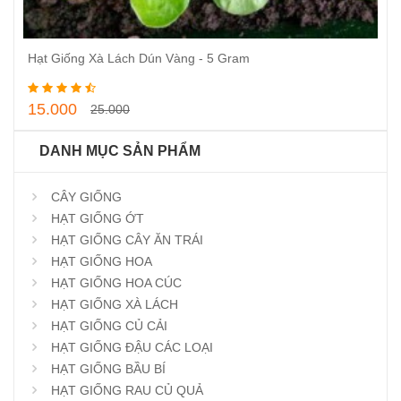
Hạt Giống Xà Lách Dún Vàng - 5 Gram
Thêm vào giỏ hàng
15.000
25.000
DANH MỤC SẢN PHẨM
CÂY GIỐNG
HẠT GIỐNG ỚT
HẠT GIỐNG CÂY ĂN TRÁI
HẠT GIỐNG HOA
HẠT GIỐNG HOA CÚC
HẠT GIỐNG XÀ LÁCH
HẠT GIỐNG CỦ CẢI
HẠT GIỐNG ĐẬU CÁC LOẠI
HẠT GIỐNG BẦU BÍ
HẠT GIỐNG RAU CỦ QUẢ