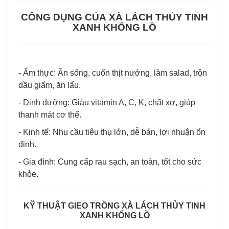
CÔNG DỤNG CỦA
XÀ LÁCH THỦY TINH
XANH KHỔNG LỒ
- Ẩm thực: Ăn sống, cuốn thịt nướng, làm salad, trộn
dầu giấm, ăn lẩu.
- Dinh dưỡng: Giàu vitamin A, C, K, chất xơ, giúp
thanh mát cơ thể.
- Kinh tế: Nhu cầu tiêu thụ lớn, dễ bán, lợi nhuận ổn
định.
- Gia đình: Cung cấp rau sạch, an toàn, tốt cho sức
khỏe.
KỸ THUẬT GIEO TRỒNG
XÀ LÁCH THỦY TINH
XANH KHỔNG LỒ