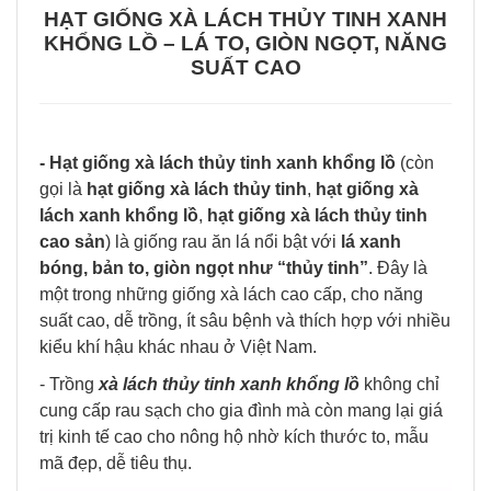
HẠT GIỐNG XÀ LÁCH THỦY TINH XANH
KHỔNG LỒ – LÁ TO, GIÒN NGỌT, NĂNG
SUẤT CAO
- Hạt giống xà lách thủy tinh xanh khổng lồ
(còn
gọi là
hạt giống xà lách thủy tinh
,
hạt giống xà
lách xanh khổng lồ
,
hạt giống xà lách thủy tinh
cao sản
) là giống rau ăn lá nổi bật với
lá xanh
bóng, bản to, giòn ngọt như “thủy tinh”
. Đây là
một trong những giống xà lách cao cấp, cho năng
suất cao, dễ trồng, ít sâu bệnh và thích hợp với nhiều
kiểu khí hậu khác nhau ở Việt Nam.
- Trồng
xà lách thủy tinh xanh khổng lồ
không chỉ
cung cấp rau sạch cho gia đình mà còn mang lại giá
trị kinh tế cao cho nông hộ nhờ kích thước to, mẫu
mã đẹp, dễ tiêu thụ.