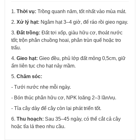
1.
Thời vụ:
Trồng quanh năm, tốt nhất vào mùa mát.
2.
Xử lý hạt:
Ngâm hạt 3–4 giờ, để ráo rồi gieo ngay.
3.
Đất trồng:
Đất tơi xốp, giàu hữu cơ, thoát nước
tốt; trộn phân chuồng hoai, phân trùn quế hoặc tro
trấu.
4.
Gieo hạt:
Gieo đều, phủ lớp đất mỏng 0,5cm, giữ
ẩm liên tục cho hạt nảy mầm.
5.
Chăm sóc:
- Tưới nước nhẹ mỗi ngày.
- Bón thúc phân hữu cơ, NPK loãng 2–3 lần/vụ.
- Tỉa cây dày để cây còn lại phát triển tốt.
6.
Thu hoạch:
Sau 35–45 ngày, có thể cắt cả cây
hoặc tỉa lá theo nhu cầu.