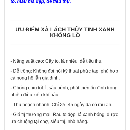
to, mẫu mã đẹp, dễ tiêu thụ.
ƯU ĐIỂM
XÀ LÁCH THỦY TINH XANH
KHỔNG LỒ
- Năng suất cao: Cây to, lá nhiều, dễ tiêu thụ.
- Dễ trồng: Không đòi hỏi kỹ thuật phức tạp, phù hợp
cả nông hộ lẫn gia đình.
- Chống chịu tốt: Ít sâu bệnh, phát triển ổn định trong
nhiều điều kiện khí hậu.
- Thu hoạch nhanh: Chỉ 35–45 ngày đã có rau ăn.
- Giá trị thương mại: Rau to đẹp, lá xanh bóng, được
ưa chuộng tại chợ, siêu thị, nhà hàng.