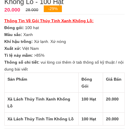
Khổng Lồ - 100 Hạt
-29%
20.000
28.000
Thông Tin Về Gói Thủy Tinh Xanh Khổng Lồ:
Đóng gói:
100 hạt
Màu sắc:
Xanh
Khí hậu trồng:
Xứ lạnh. Xứ nóng
Xuất xứ:
Việt Nam
Tỉ lệ nảy mầm:
>85%
Thông số chi tiết:
vui lòng coi thêm ở tab thông số kỹ thuật / nội
dung bài viết
Sản Phẩm
Đóng
Giá Bán
Gói
Xà Lách Thủy Tinh Xanh Khổng
100 Hạt
20.000
Lồ
Xà Lách Thủy Tinh Tím Khổng Lồ
100 Hạt
20.000