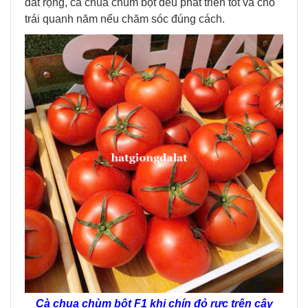
đất rộng, cà chua chùm bột đều phát triển tốt và cho
trái quanh năm nếu chăm sóc đúng cách.
Cà chua chùm bột F1 khi chín đỏ rực trên cây