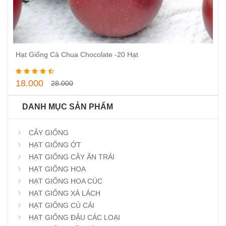
Hạt Giống Cà Chua Chocolate -20 Hạt
Thêm vào giỏ hàng
18.000
28.000
DANH MỤC SẢN PHẨM
CÂY GIỐNG
HẠT GIỐNG ỚT
HẠT GIỐNG CÂY ĂN TRÁI
HẠT GIỐNG HOA
HẠT GIỐNG HOA CÚC
HẠT GIỐNG XÀ LÁCH
HẠT GIỐNG CỦ CẢI
HẠT GIỐNG ĐẬU CÁC LOẠI