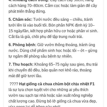
cách hàng 70–80cm. Cắm cọc hoặc làm giàn để cây
phát triển thẳng đứng.
5. Chăm sóc:
Tưới nước đều sáng – chiều, tránh
tưới lên lá vào buổi tối. Bón phân NPK định kỳ 10–
15 ngày/lần, kết hợp phân hữu cơ hoặc phân vi sinh.
Cắt tỉa lá già, chồi phụ để tập trung nuôi trái.
6. Phòng bệnh:
Giữ vườn thông thoáng, tránh úng
nước. Dùng chế phẩm sinh học hoặc tỏi – ớt – gừng
tự ngâm để phòng sâu bệnh tự nhiên.
7. Thu hoạch:
Khoảng 65–75 ngày sau gieo, thu trái
khi chuyển đỏ đều, bảo quản nơi khô ráo, thoáng
mát để giữ tươi lâu.
????
Hạt giống cà chua chùm bột chịu nhiệt F1
là sự lựa chọn tuyệt vời cho những ai yêu thích
vườn rau sạch tại nhà hoặc sản xuất nông nghiệp
chất lượng cao. Đừng bỏ lỡ giống cà chua vừa đẹp,
vừa ngon lại dễ trồng này nhé!