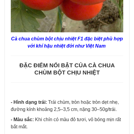
Cà chua chùm bột chịu nhiệt F1 đặc biệt phù hợp
với khí hậu nhiệt đới như Việt Nam
ĐẶC ĐIỂM NỔI BẬT CỦA CÀ CHUA
CHÙM BỘT CHỊU NHIỆT
- Hình dạng trái:
Trái chùm, tròn hoặc tròn dẹt nhẹ,
đường kính khoảng 2,5–3,5 cm, nặng 30–50g/trái.
- Màu sắc:
Khi chín có màu đỏ tươi, vỏ bóng mịn rất
bắt mắt.