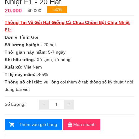
Nhiệt F1 - 20 Hạt
-50%
20.000
40.000
Thông Tin Về Gói Hạt Giống Cà Chua Chùm Bột Chịu Nhiệt
F1:
Đơn vị tính:
Gói
Số lượng hạt/gói:
20 hạt
Thời gian nảy mầm:
5-7 ngày
Khí hậu trồng:
Xứ lạnh, xứ nóng.
Xuất xứ:
Việt Nam
Tỉ lệ nảy mầm:
>85%
Thông số chi tiết:
vui lòng coi thêm ở tab thông số kỹ thuật / nội
dung bài viết
-
+
Số Lượng:
Thêm vào giỏ hàng
Mua nhanh