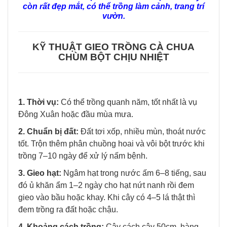
còn rất đẹp mắt, có thể trồng làm cảnh, trang trí
vườn.
KỸ THUẬT GIEO TRỒNG CÀ CHUA
CHÙM BỘT CHỊU NHIỆT
1. Thời vụ:
Có thể trồng quanh năm, tốt nhất là vụ
Đông Xuân hoặc đầu mùa mưa.
2. Chuẩn bị đất:
Đất tơi xốp, nhiều mùn, thoát nước
tốt. Trộn thêm phân chuồng hoai và vôi bột trước khi
trồng 7–10 ngày để xử lý nấm bệnh.
3. Gieo hạt:
Ngâm hạt trong nước ấm 6–8 tiếng, sau
đó ủ khăn ẩm 1–2 ngày cho hạt nứt nanh rồi đem
gieo vào bầu hoặc khay. Khi cây có 4–5 lá thật thì
đem trồng ra đất hoặc chậu.
4. Khoảng cách trồng:
Cây cách cây 50cm, hàng