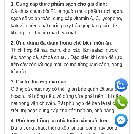
1. Cung cấp thực phẩm sạch cho gia đình:
Cà chua chùm bột F1 là nguồn thực phẩm tươi ngon,
sạch sẽ và an toàn, cung cấp vitamin A, C, lycopene,
kali và nhiều chất chống oxy hóa giúp tăng sức đề
kháng, tốt cho tim mạch và mắt.
2. Ứng dụng đa dạng trong chế biến món ăn:
Thích hợp để nấu canh, kho, xào, làm salad, nước
ép, tương cà, sốt cà chua… Đặc biệt, khi chín đỏ rực
trên cây còn rất đẹp mắt, có thể trồng làm cảnh, trang
trí vườn.
3. Giá trị thương mại cao:
Giống cà chua này có thời gian bảo quản tốt sau thu
hoạch, trái đồng đều, vỏ cứng vừa phải nên ít bị dập
nát trong vận chuyển. Rất phù hợp để bán lẻ tại chợ,
siêu thị hoặc cung cấp cho các bếp ăn, nhà hàng.
4. Phù hợp trồng tại nhà hoặc sản xuất lớn:
Dù là trồng chậu, thùng xốp tại ban công hay trồng