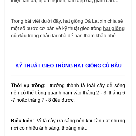
thiện làn da, trị ốm nghén, làm đẹp da, giảm cân…
Trong bài viết dưới đây, hạt giống Đà Lạt xin chia sẻ
một số bước cơ bản về kỹ thuật gieo trồng
hạt giống
củ đậu
trong chậu tại nhà để bạn tham khảo nhé.
KỸ THUẬT GIEO TRỒNG HẠT GIỐNG CỦ ĐẬU
Thời vụ trồng:
trưởng thành là loài cây dễ sống
nên có thể trồng quanh năm vào tháng 2 - 3, tháng 6
-7 hoặc tháng 7 - 8 đều được.
Điều kiện:
Vì là cây ưa sáng nên khi cần đặt những
nơi có nhiều ánh sáng, thoáng mát.