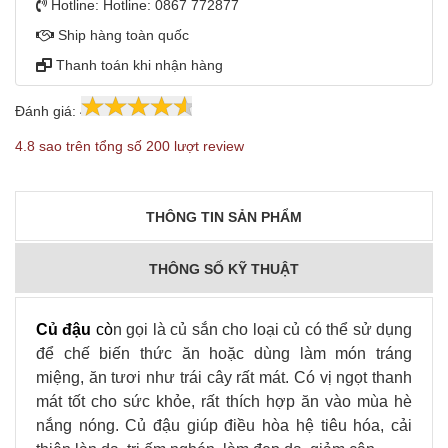
Hotline:
Hotline: 0867 772877
Ship hàng toàn quốc
Thanh toán khi nhận hàng
Đánh giá:
4.8
200
4.8 sao trên tổng số 200 lượt review
THÔNG TIN SẢN PHẨM
THÔNG SỐ KỸ THUẬT
Củ đậu
cò
n gọi là củ sắn cho loại củ có thể sử dụng
để chế biến thức ăn hoặc dùng làm món tráng
miệng, ăn tươi như trái cây rất mát. Có vị ngọt thanh
mát tốt cho sức khỏe, rất thích hợp ăn vào mùa hè
nắng nóng. Củ đậu giúp điều hòa hệ tiêu hóa, cải