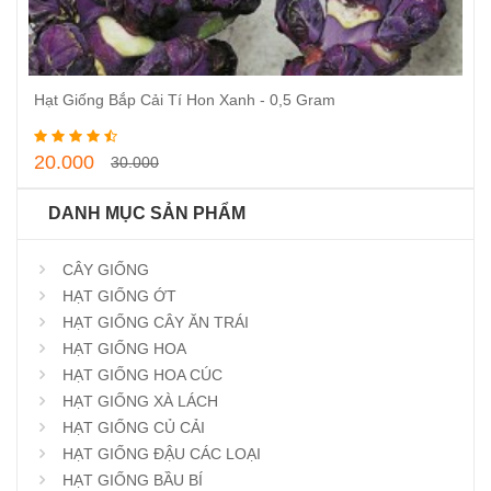
Hạt Giống Bắp Cải Tí Hon Xanh - 0,5 Gram
Thêm vào giỏ hàng
20.000
30.000
DANH MỤC SẢN PHẨM
CÂY GIỐNG
HẠT GIỐNG ỚT
HẠT GIỐNG CÂY ĂN TRÁI
HẠT GIỐNG HOA
HẠT GIỐNG HOA CÚC
HẠT GIỐNG XÀ LÁCH
HẠT GIỐNG CỦ CẢI
HẠT GIỐNG ĐẬU CÁC LOẠI
HẠT GIỐNG BẦU BÍ