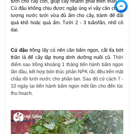
tưới cho cây con, giúp cây nhanh phát triển thân lá.
Củ đậu không chịu được ngập úng vì vậy cần chú ý
lượng nước tưới vừa đủ ẩm cho cây, tránh để đất
quá khô hoặc quá ẩm. Tưới 2 - 3 tuần/lần, nhổ cỏ
dại.
Củ đậu
trồng lấy củ nên cần bấm ngọn, cắt tỉa bớt
thân lá để cây tập trung dinh dưỡng nuôi củ
. Thời
điểm sau trồng khoảng 1 tháng tiến hành bấm ngọn
lần đầu, kết hợp bón thúc phân NPK rắc đều trên mặt
chậu rồi tưới nước cho phân tan. Sau đó cứ cách 7 -
10 ngày lại tiến hành bấm ngọn một lần cho đến lúc
thu hoạch.