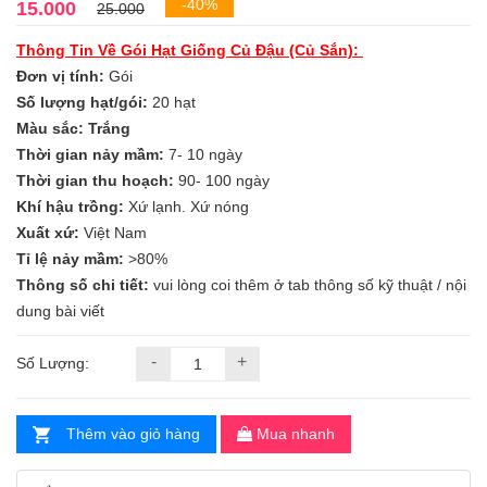
-40%
15.000
25.000
Thông Tin Về Gói Hạt Giống Củ Đậu (Củ Sắn):
Đơn vị tính:
Gói
Số lượng hạt/gói:
20 hạt
Màu sắc: Trắng
Thời gian nảy mầm:
7- 10 ngày
Thời gian thu hoạch:
90- 100 ngày
Khí hậu trồng:
Xứ lạnh. Xứ nóng
Xuất xứ:
Việt Nam
Tỉ lệ nảy mầm:
>80%
Thông số chi tiết:
vui lòng coi thêm ở tab thông số kỹ thuật / nội
dung bài viết
-
+
Số Lượng:
Thêm vào giỏ hàng
Mua nhanh