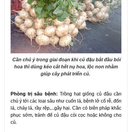
Cần chú ý trong giai đoạn khi củ đậu bắt đầu bói
hoa thì dùng kéo cắt hết nụ hoa, lộc non nhằm
giúp cây phát triển củ.
Phòng trị sâu bệnh:
Trồng hạt giống củ đậu cần
chú ý tới các loại sâu như cuốn lá, bệnh lở cổ rễ, đốn
lá, cháy lá, rầy rệp,...gây hại. Cần có biện pháp khắc
phục sớm, tránh để củ đậu còi cọc hoặc không cho
củ.