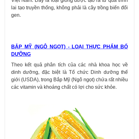
Việt Nam. Đây là loại giống được tạo ra từ quá trình
lai tạo truyền thống, không phải là cây trồng biến đổi
gen.
BẮP MỸ (NGÔ NGỌT) - LOẠI THỰC PHẨM BỔ
DƯỠNG
Theo kết quả phân tích của các nhà khoa học về
dinh dưỡng, đặc biệt là Tổ chức Dinh dưỡng thế
giới (USDA), trong Bắp Mỹ (Ngô ngọt) chứa rất nhiều
các vitamin và khoáng chất có lợi cho sức khỏe.