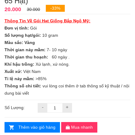
65 Hạt)
-33%
20.000
30.000
Thông Tin Về Gói Hạt Giống Bắp Ngô Mỹ:
Đơn vị tính:
Gói
Số lượng hạt/gói:
10 gram
Màu sắc: Vàng
Thời gian nảy mầm:
7- 10 ngày
Thời gian thu hoạch:
60 ngày .
Khí hậu trồng:
Xứ lạnh, xứ nóng.
Xuất xứ:
Việt Nam
Tỉ lệ nảy mầm:
>85%
Thông số chi tiết:
vui lòng coi thêm ở tab thông số kỹ thuật / nội
dung bài viết
-
+
Số Lượng:
Thêm vào giỏ hàng
Mua nhanh