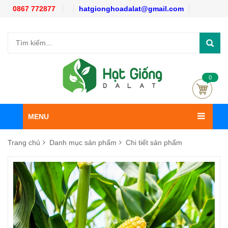
0867 772877
hatgionghoadalat@gmail.com
0
MENU
Trang chủ
Danh mục sản phẩm
Chi tiết sản phẩm