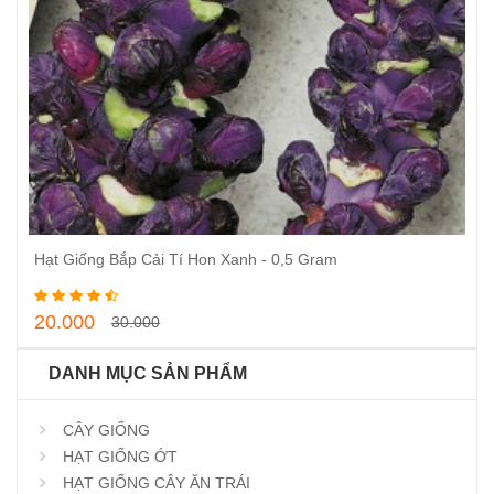
Hạt Giống Bắp Cải Tí Hon Xanh - 0,5 Gram
Thêm vào giỏ hàng
20.000
30.000
DANH MỤC SẢN PHẨM
CÂY GIỐNG
HẠT GIỐNG ỚT
HẠT GIỐNG CÂY ĂN TRÁI