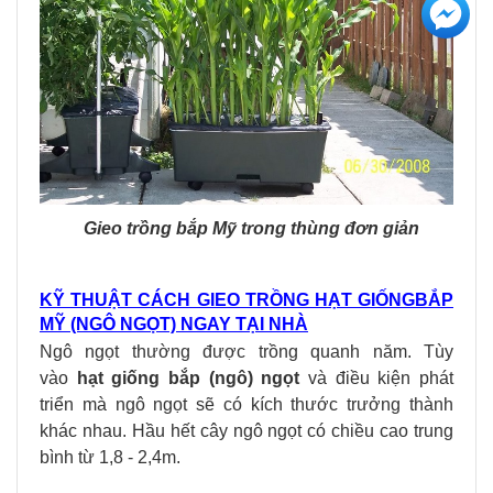
Gieo trồng bắp Mỹ trong thùng đơn giản
KỸ THUẬT CÁCH GIEO TRỒNG HẠT GIỐNG
BẮP
MỸ (NGÔ NGỌT)
NGAY TẠI NHÀ
Ngô ngọt thường được trồng quanh năm. Tùy
vào
hạt giống bắp (ngô) ngọt
và điều kiện phát
triển mà ngô ngọt sẽ có kích thước trưởng thành
khác nhau. Hầu hết cây ngô ngọt có chiều cao trung
bình từ 1,8 - 2,4m.