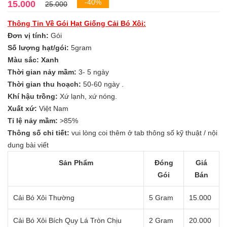
-40%
15.000
25.000
Thông Tin Về Gói Hạt Giống Cải Bó Xôi:
Đơn vị tính:
Gói
Số lượng hạt/gói:
5gram
Màu sắc: Xanh
Thời gian nảy mầm:
3- 5 ngày
Thời gian thu hoạch:
50-60 ngày .
Khí hậu trồng:
Xứ lạnh, xứ nóng.
Xuất xứ:
Việt Nam
Tỉ lệ nảy mầm:
>85%
Thông số chi tiết:
vui lòng coi thêm ở tab thông số kỹ thuật / nội
dung bài viết
Sản Phẩm
Đóng
Giá
Gói
Bán
Cải Bó Xôi Thường
5 Gram
15.000
Cải Bó Xôi Bích Quy Lá Tròn Chịu
2 Gram
20.000