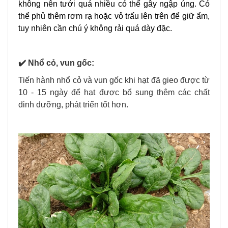
không nên tưới quá nhiều có thể gây ngập úng. Có
thể phủ thêm rơm rạ hoặc vỏ trấu lên trên để giữ ẩm,
tuy nhiên cần chú ý không rải quá dày đặc.
✔️ Nhổ cỏ, vun gốc:
Tiến hành nhổ cỏ và vun gốc khi hạt đã gieo được từ
10 - 15 ngày để hạt được bổ sung thêm các chất
dinh dưỡng, phát triển tốt hơn.