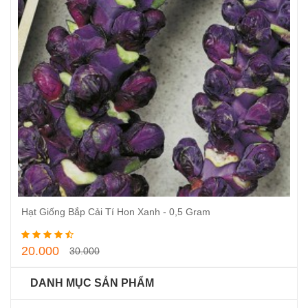
Hạt Giống Bắp Cải Tí Hon Xanh - 0,5 Gram
Thêm vào giỏ hàng
20.000
30.000
DANH MỤC SẢN PHẨM