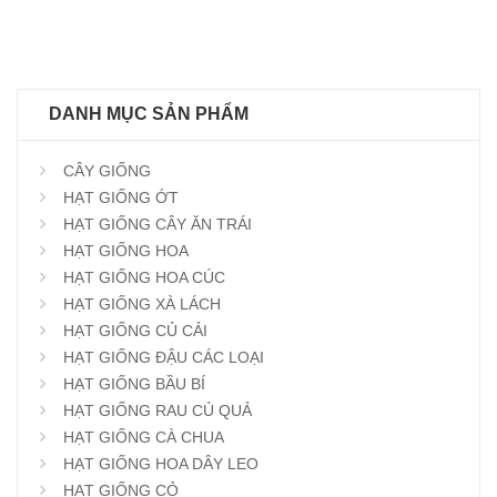
DANH MỤC SẢN PHẨM
CÂY GIỐNG
HẠT GIỐNG ỚT
HẠT GIỐNG CÂY ĂN TRÁI
HẠT GIỐNG HOA
HẠT GIỐNG HOA CÚC
HẠT GIỐNG XÀ LÁCH
HẠT GIỐNG CỦ CẢI
HẠT GIỐNG ĐẬU CÁC LOẠI
HẠT GIỐNG BẦU BÍ
HẠT GIỐNG RAU CỦ QUẢ
HẠT GIỐNG CÀ CHUA
HẠT GIỐNG HOA DÂY LEO
HẠT GIỐNG CỎ