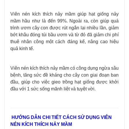
Viên nén kích thích nảy mầm giúp hạt giống nảy
mầm hầu như là đến 99%. Ngoài ra, còn giúp quá
trình ươm cây con được rút ngắn lại nhiều lần, giảm
bớt khâu đóng túi bầu ươm và từ đó đã giảm chi phí
thuê nhân công một cách đáng kể, nâng cao hiệu
quả kinh tế.
Viên nén kích thích nảy mầm có công dụng ngừa sâu
bệnh, tăng sức đề kháng cho cây con giai đoạn ban
đầu, giúp cho việc gieo trồng hạt giống được khởi
đầu với 1 sức sống mãnh liệt và tuyệt vời.
HƯỚNG DẪN CHI TIẾT CÁCH SỬ DỤNG VIÊN
NÉN KÍCH THÍCH NẢY MẦM