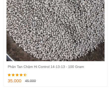
Phân Tan Chậm Hi Control 14-13-13 - 100 Gram
Thêm vào giỏ hàng
35.000
45.000