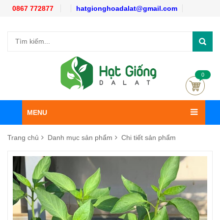
0867 772877
hatgionghoadalat@gmail.com
0
MENU
Trang chủ
Danh mục sản phẩm
Chi tiết sản phẩm