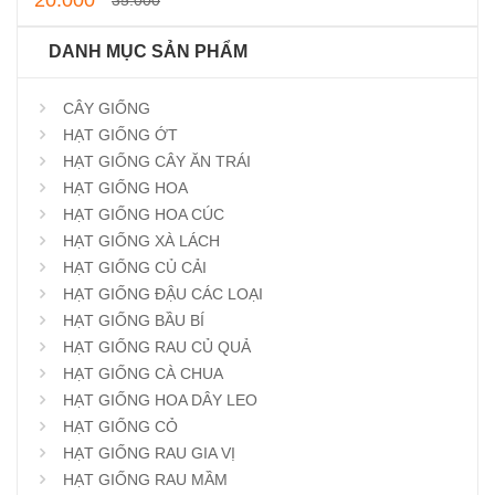
20.000
35.000
DANH MỤC SẢN PHẨM
CÂY GIỐNG
HẠT GIỐNG ỚT
HẠT GIỐNG CÂY ĂN TRÁI
HẠT GIỐNG HOA
HẠT GIỐNG HOA CÚC
HẠT GIỐNG XÀ LÁCH
HẠT GIỐNG CỦ CẢI
HẠT GIỐNG ĐẬU CÁC LOẠI
HẠT GIỐNG BẦU BÍ
HẠT GIỐNG RAU CỦ QUẢ
HẠT GIỐNG CÀ CHUA
HẠT GIỐNG HOA DÂY LEO
HẠT GIỐNG CỎ
HẠT GIỐNG RAU GIA VỊ
HẠT GIỐNG RAU MẦM