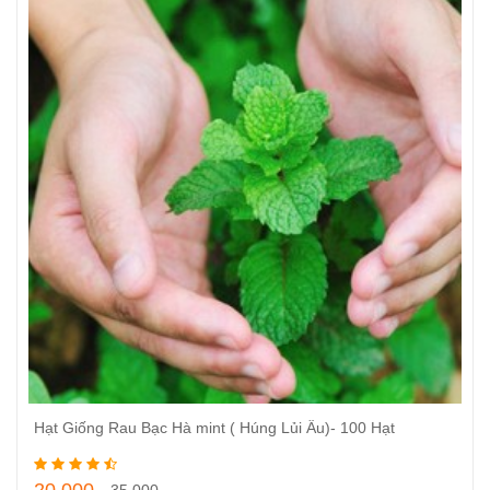
Hạt Giống Rau Bạc Hà mint ( Húng Lủi Âu)- 100 Hạt
Thêm vào giỏ hàng