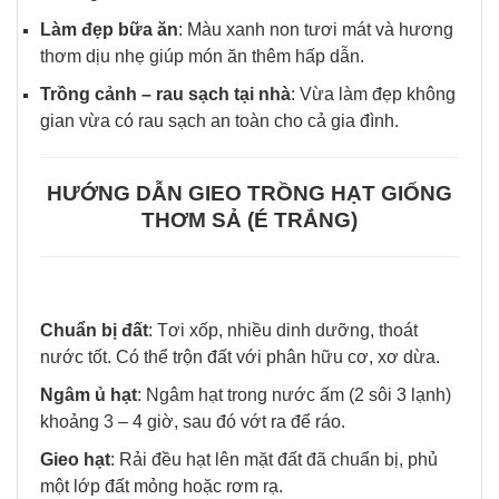
Làm đẹp bữa ăn
: Màu xanh non tươi mát và hương
thơm dịu nhẹ giúp món ăn thêm hấp dẫn.
Trồng cảnh – rau sạch tại nhà
: Vừa làm đẹp không
gian vừa có rau sạch an toàn cho cả gia đình.
HƯỚNG DẪN GIEO TRỒNG HẠT GIỐNG
THƠM SẢ (É TRẮNG)
Chuẩn bị đất
: Tơi xốp, nhiều dinh dưỡng, thoát
nước tốt. Có thể trộn đất với phân hữu cơ, xơ dừa.
Ngâm ủ hạt
: Ngâm hạt trong nước ấm (2 sôi 3 lạnh)
khoảng 3 – 4 giờ, sau đó vớt ra để ráo.
Gieo hạt
: Rải đều hạt lên mặt đất đã chuẩn bị, phủ
một lớp đất mỏng hoặc rơm rạ.