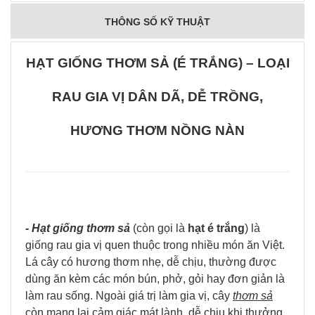
THÔNG SỐ KỸ THUẬT
HẠT GIỐNG THƠM SẢ (É TRẮNG) – LOẠI
RAU GIA VỊ DÂN DÃ, DỄ TRỒNG,
HƯƠNG THƠM NỒNG NÀN
- Hạt giống thơm sả
(còn gọi là
hạt é trắng
) là
giống rau gia vị quen thuộc trong nhiều món ăn Việt.
Lá cây có hương thơm nhẹ, dễ chịu, thường được
dùng ăn kèm các món bún, phở, gỏi hay đơn giản là
làm rau sống. Ngoài giá trị làm gia vị, cây
thơm sả
còn mang lại cảm giác mát lành, dễ chịu khi thưởng