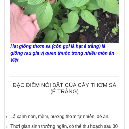
Hạt giống thơm sả (còn gọi là hạt é trắng) là
giống rau gia vị quen thuộc trong nhiều món ăn
Việt
ĐẶC ĐIỂM NỔI BẬT CỦA CÂY THƠM SẢ
(É TRẮNG)
Lá xanh non, mềm, hương thơm tự nhiên, dễ ăn.
Thời gian sinh trưởng ngắn, có thể thu hoạch sau 30