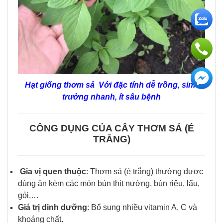
Hạt giống thơm sả Với đặc tính dễ trồng, sinh
trưởng nhanh, ít sâu bệnh
CÔNG DỤNG CỦA CÂY THƠM SẢ (É
TRẮNG)
Gia vị quen thuộc
: Thơm sả (é trắng) thường được
dùng ăn kèm các món bún thịt nướng, bún riêu, lẩu,
gỏi,…
Giá trị dinh dưỡng
: Bổ sung nhiều vitamin A, C và
khoáng chất.