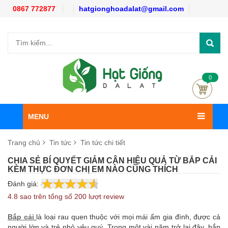
0867 772877
hatgionghoadalat@gmail.com
0
MENU
Trang chủ
Tin tức
Tin tức chi tiết
CHIA SẺ BÍ QUYẾT GIẢM CÂN HIỆU QUẢ TỪ BẮP CẢI
KÈM THỰC ĐƠN CHỊ EM NÀO CŨNG THÍCH
Đánh giá:
4.8
200
4.8 sao trên tổng số 200 lượt review
Bắp cải
là loại rau quen thuộc với mọi mái ấm gia đình, được cả
người lớn và trẻ nhỏ yêu quý. Trong một vài năm trở lại đây, bắp