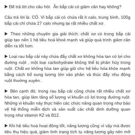
▶️ Để trả lời cho câu hỏi: Ăn bắp cải có giảm cân hay không?
Câu trả lời là: CÓ. Vì bắp cải có chứa rất ít calo, trung bình, 100g
bắp cải chỉ chứa 27 calo nhưng lại rất nhiều chất xơ.
▶️ Theo những chuyên gia giải thích: chất xơ có trong bắp cải
giúp tạo nên 1 hệ tiêu hoá khoẻ mạnh và giúp quá trình giảm cân
diễn ra tốt hơn.
▶️ Loại rau bắp cải này chứa đầy chất xơ không hòa tan có lợi cho
đường ruột , một loại carbohydrate không thể bị phân hủy trong
ruột. Chất xơ không hòa tan giúp giữ cho hệ tiêu hóa khỏe mạnh
bằng cách bổ sung lượng lớn vào phân và thúc đẩy nhu động
ruột thường xuyên..
▶️ Bên cạnh đó, trong rau bắp cải cũng chứa rất nhiều chất xơ
hòa tan, giúp làm tăng số lượng vi khuẩn có lợi trong đường ruột.
Những vi khuẩn này thực hiện các chức năng quan trọng như bảo
vệ hệ thống miễn dịch và sản xuất các chất dinh dưỡng quan
trọng như vitamin K2 và B12.
▶️ Khi hệ tiêu hoá hoạt động tốt, năng lượng cũng vì vậy mà được
tiêu thụ hiệu quả, giảm tình trạng tích tụ năng lượng gây nên mỡ