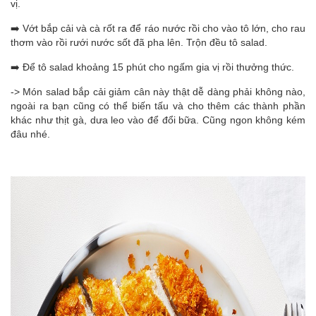
vị.
➡️ Vớt bắp cải và cà rốt ra để ráo nước rồi cho vào tô lớn, cho rau
thơm vào rồi rưới nước sốt đã pha lên. Trộn đều tô salad.
➡️
Để tô salad khoảng 15 phút cho ngấm gia vị rồi thưởng thức.
-> Món salad bắp cải giảm cân này thật dễ dàng phải không nào,
ngoài ra bạn cũng có thể biến tấu và cho thêm các thành phần
khác như thịt gà, dưa leo vào để đổi bữa. Cũng ngon không kém
đâu nhé.