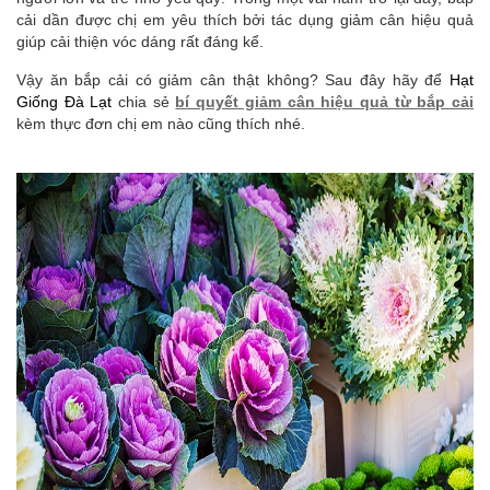
cải dần được chị em yêu thích bởi tác dụng giảm cân hiệu quả
giúp cải thiện vóc dáng rất đáng kể.
Vậy ăn bắp cải có giảm cân thật không? Sau đây hãy để
Hạt
Giống Đà Lạt
chia sẻ
bí quyết giảm cân hiệu quả từ bắp cải
kèm thực đơn chị em nào cũng thích nhé.