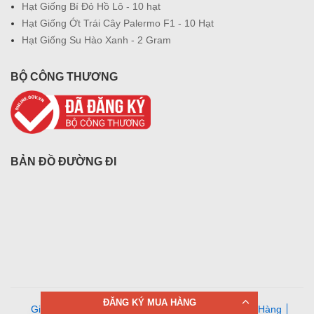
Hạt Giống Bí Đỏ Hồ Lô - 10 hạt
Hạt Giống Ớt Trái Cây Palermo F1 - 10 Hạt
Hạt Giống Su Hào Xanh - 2 Gram
BỘ CÔNG THƯƠNG
BẢN ĐỒ ĐƯỜNG ĐI
ĐĂNG KÝ MUA HÀNG
Giới Thiệu
Tin Tức
Liên Hệ
Điều Khoản Mua Hàng