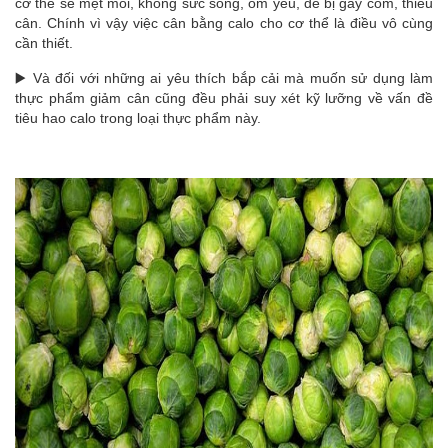
cơ thể sẽ mệt mỏi, không sức sống, ốm yếu, dễ bị gầy còm, thiếu
cân. Chính vì vậy việc cân bằng calo cho cơ thể là điều vô cùng
cần thiết.
▶️ Và đối với những ai yêu thích bắp cải mà muốn sử dụng làm
thực phẩm giảm cân cũng đều phải suy xét kỹ lưỡng về vấn đề
tiêu hao calo trong loại thực phẩm này.