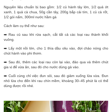
Nguyên liệu chuẩn bị bao gồm: 1/2 củ hành tây lớn, 1/2 quả ớt
xanh, 1 quả cà chua, 50g cần tây, 200g bắp cải tím, 1 củ cà rốt,
1/2 gói nấm, 300ml nước hầm gà
Cách làm cụ thể như sau:
➡️ Rau củ sau khi rửa sạch, cắt tất cả các loại rau thành khối
vuông.
➡️ Lấy một nồi lớn, cho 1 thìa dầu oliu vào, đợi chảo nóng cho
chút hành vào phi thơm.
➡️ Sau đó, thêm các loại rau còn lại vào, đảo qua và thêm chút
gia vị để vừa ăn, sau đó cho nước dùng gà vào.
➡️ Cuối cùng chỉ việc đun sôi, sau đó giảm xuống lửa vừa. Đun
nhỏ lửa cho đến khi rau chín mềm, khoảng 30–45 phút là có thể
dùng được rồi nhé.