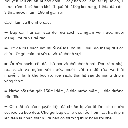
Nguyên liệu chuẩn bị bao gồm: 1 cây bắp cải vừa
,
500g ức gà, 1
ít rau răm
,
1 củ hành khô
,
1 quả ớt, 100g lạc rang
,
1 thìa dầu ăn
,
3 thìa nước mắm
,
150ml giấm ăn
Cách làm cụ thể như sau:
➡️ Bắp cải thái sợi, sau đó rửa sạch và ngâm với nước muối
loãng, vớt ra và để ráo.
➡️ Ức gà rửa sạch với muối để loại bỏ mùi, sau đó mang đi luộc
chín. Ức gà chín thì vớt ra và xé thành sợi.
➡️ Ớt rửa sạch, cắt đôi, bỏ hạt và thái thành sợi.
Rau răm nhặt
rửa sạch và ngâm với nước muối, vớt ra để ráo và thái
nhuyễn.
Hành khô bóc vỏ, rửa sạch, thái lát sau đó mang đi phi
vàng thơm.
➡️ Nước sốt trộn gỏi: 150ml dấm, 3 thìa nước mắm, 1 thìa đường
trộn đều.
➡️ Cho tất cả các nguyên liệu đã chuẩn bị vào tô lớn, cho nước
sốt vào và bóp đều.
Cho gỏi bắp cải ra đĩa, rắc thêm lạc, hành phi
lên trên là hoàn thành. Và bạn có thưởng thức ngay rồi nhé.